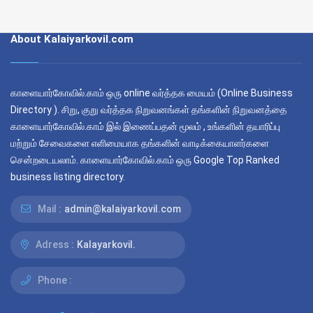
About Kalaiyarkovil.com
காளையார்கோவில்.காம் ஒரு online வர்த்தக மையம் (Online Business
Directory ). சிறு, குறு வர்த்தக நிறுவனங்கள் தங்களின் நிறுவனத்தை
காளையார்கோவில்.காம் இல் இணைப்பதன் மூலம் , உங்களின் தயாரிப்பு
மற்றும் சேவைகளை எளிமையாக தங்களின் வாடிக்கையாளர்களை
சென்றடையலாம். காளையார்கோவில்.காம் ஒரு Google Top Ranked
business listing directory.
Mail :
admin@kalaiyarkovil.com
Adress :
Kalayarkovil.
Phone :