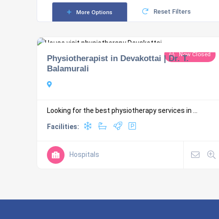
Reset Filters
More Options
Now Closed
Physiotherapist in Devakottai | Dr. T.
Balamurali
Looking for the best physiotherapy services in ...
Facilities:
Hospitals