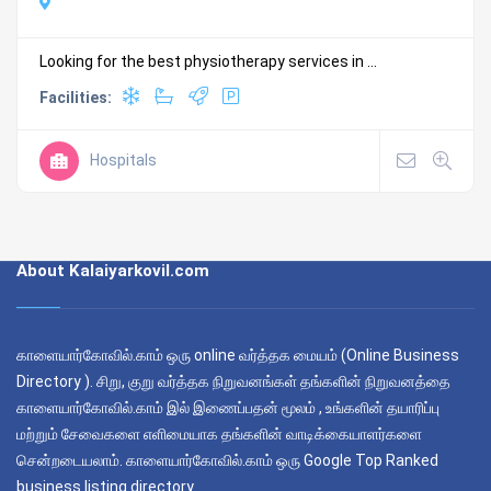
Looking for the best physiotherapy services in ...
Facilities:
Hospitals
About Kalaiyarkovil.com
காளையார்கோவில்.காம் ஒரு online வர்த்தக மையம் (Online Business
Directory ). சிறு, குறு வர்த்தக நிறுவனங்கள் தங்களின் நிறுவனத்தை
காளையார்கோவில்.காம் இல் இணைப்பதன் மூலம் , உங்களின் தயாரிப்பு
மற்றும் சேவைகளை எளிமையாக தங்களின் வாடிக்கையாளர்களை
சென்றடையலாம். காளையார்கோவில்.காம் ஒரு Google Top Ranked
business listing directory.