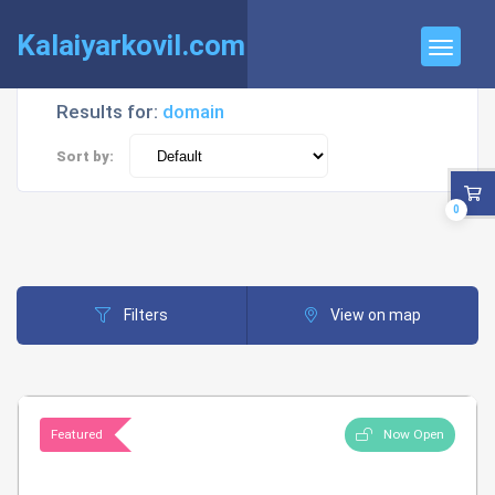
Kalaiyarkovil.com
Results for:
domain
Sort by:
0
Filters
View on map
Featured
Now Open