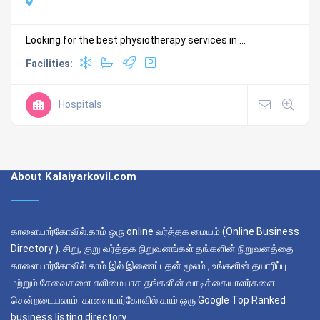
Looking for the best physiotherapy services in ...
Facilities:
Hospitals
About Kalaiyarkovil.com
காளையார்கோவில்.காம் ஒரு online வர்த்தக மையம் (Online Business
Directory ). சிறு, குறு வர்த்தக நிறுவனங்கள் தங்களின் நிறுவனத்தை
காளையார்கோவில்.காம் இல் இணைப்பதன் மூலம் , உங்களின் தயாரிப்பு
மற்றும் சேவைகளை எளிமையாக தங்களின் வாடிக்கையாளர்களை
சென்றடையலாம். காளையார்கோவில்.காம் ஒரு Google Top Ranked
business listing directory.