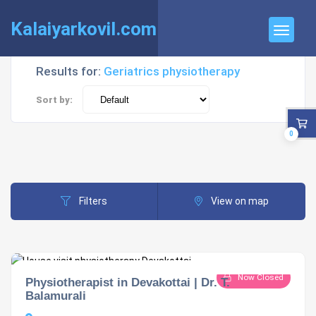
Kalaiyarkovil.com
Results for:
Geriatrics physiotherapy
Sort by:
0
Filters
View on map
Now Closed
Physiotherapist in Devakottai | Dr. T.
Balamurali