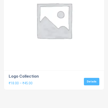
Logo Collection
Details
Price
₹
18.00
–
₹
45.00
range:
₹18.00
through
₹45.00