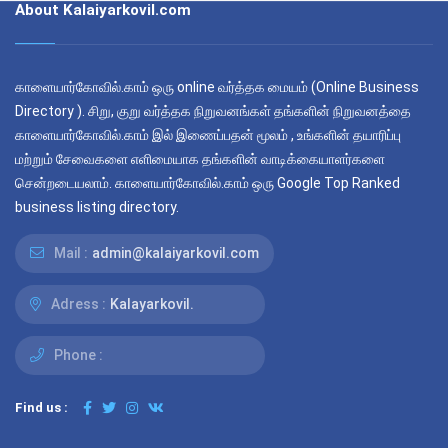
About Kalaiyarkovil.com
காளையார்கோவில்.காம் ஒரு online வர்த்தக மையம் (Online Business
Directory ). சிறு, குறு வர்த்தக நிறுவனங்கள் தங்களின் நிறுவனத்தை
காளையார்கோவில்.காம் இல் இணைப்பதன் மூலம் , உங்களின் தயாரிப்பு
மற்றும் சேவைகளை எளிமையாக தங்களின் வாடிக்கையாளர்களை
சென்றடையலாம். காளையார்கோவில்.காம் ஒரு Google Top Ranked
business listing directory.
Mail :
admin@kalaiyarkovil.com
Adress :
Kalayarkovil.
Phone :
Find us :