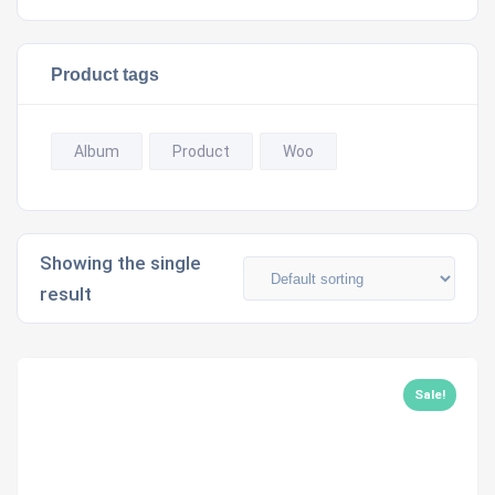
₹3.00.
₹2.00.
Product tags
Album
Product
Woo
Showing the single
result
Sale!